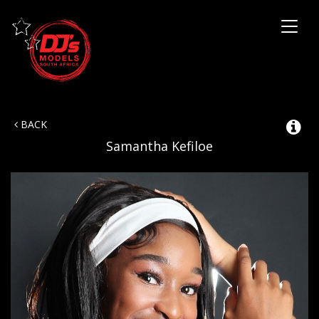
Toggl
naviga
BACK
Samantha Kefiloe