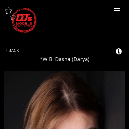
Toggl
naviga
BACK
*W B: Dasha (Darya)